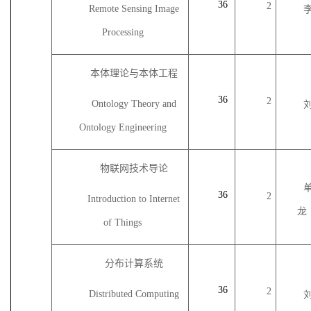
36
2
Remote Sensing Image
Processing
本体理论与本体工程
36
2
Ontology Theory and
Ontology Engineering
物联网技术导论
36
2
Introduction to Internet
龙
of Things
分布计算系统
36
2
Distributed Computing