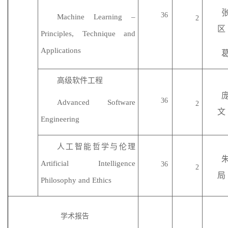
36
M
achine Learning –
2
区
Principles
, Technique and
Applications
高级软件工程
36
Advanced Software
2
文
Engineering
人工智能哲学与伦理
Artificial Intelligence
36
2
局
Philosophy and Ethics
学术报告