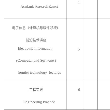
1
Academic Research Report
电子信息（计算机与软件领域）
前沿技术讲座
Electronic Information
2
(C
omputer
and
Software
)
frontier
technology lectures
工程实践
6
Engineering Practice