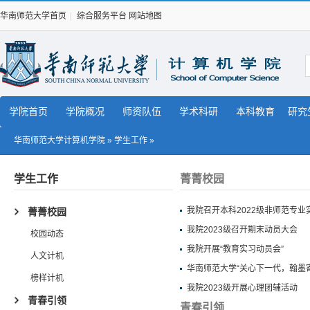
华南师范大学首页
|
综合服务平台
网站地图
学院首页
学院概况
师资队伍
学术科研
本科教育
研究
华南师范大学计算机学院
»
学生工作
»
学生工作
菁菁校园
我院召开本科2022级非师范专业
菁菁校园
我院2023级召开期末动员大会
校园动态
我院开展“教育实习动员会”
人文计机
华南师范大学“关心下一代，翰墨
榜样计机
我院2023级开展心理团辅活动
青春引领
青春引领