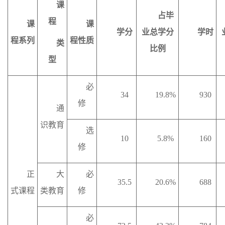
课
占毕
程
课
课
学分
业总学分
学时
程系列
程性质
类
比例
型
必
34
19.8%
930
修
通
识教育
选
10
5.8%
160
修
正
大
必
35.5
20.6%
688
式课程
类教育
修
必