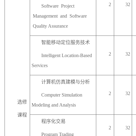
2
32
Software Project
Management and Software
Quality Assurance
智能移动定位服务技术
2
32
Intelligent Location-Based
Services
计算机仿真建模与分析
2
32
Computer Simulation
选修
Modeling and
A
nalysis
课程
程序化交易
2
32
Program Trading