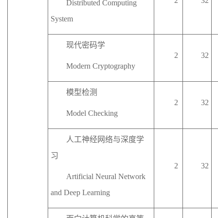
2
32
Distributed Computing
System
现代密码学
2
32
Modern Cryptography
模型检测
2
32
Model Checking
人工神经网络与深度学
习
2
32
Artificial Neural Network
and Deep Learning