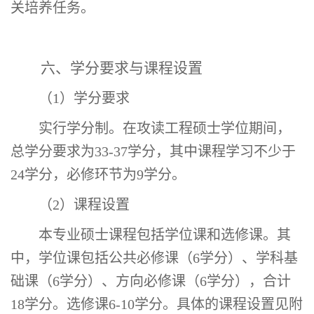
关培养任务。
六、学分要求与课程设置
（
1
）学分要求
实行学分制。在攻读工程硕士学位期间，
总学分要求为
3
3
-
37
学分，其中课程学习不少于
24
学分，必修环节为
9
学分。
（
2
）课程设置
本专业硕士课程包括学位课和选修课。其
中
，
学位课包括公共必修课（
6
学分）、学科基
础课（
6
学分）、方向必修课（
6
学分），
合计
18
学分。选修课
6
-
10
学分。
具体的课程设置见附