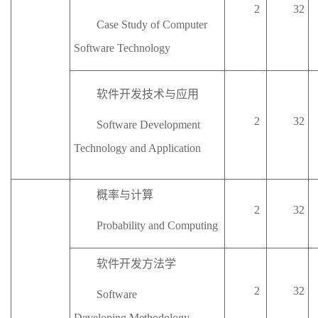
2
32
Case Study of Computer
Software Technology
软件开发技术
与
应用
2
32
Software Development
Technology and Application
概率与计算
2
32
Probability and Computing
软件
开发
方法学
2
32
Software
Developing
Methodology