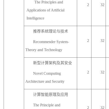
The Principles and
2
32
Applications of Artificial
Intelligence
推荐系统理论与技术
2
32
Recommender System-
Theory and Technology
新型计算架构及其安全
2
32
Novel Computing
Architecture and Security
计算智能原理及应用
The Principle and
2
32