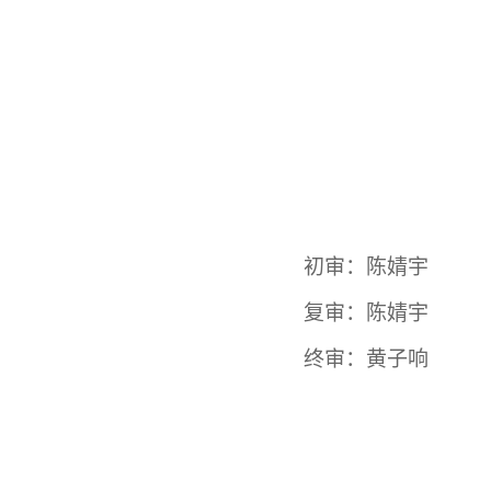
初审：
陈婧宇
复审：
陈婧宇
终审：黄子响