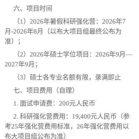
六、项目时间
（
1）202
6
年暑假科研强化营：
202
6
年
7
月-202
6
年
8月（
以布大项目组最终公布为
准
）
；
（
2）202
6
年硕士学位项目：
2026
年
9月—
202
7
年
9月
；
（
3）硕士
各
专业名额有限，录满即止
七、项目费用
（
自理）
1. 面试申请费：200元人民币
2.
科研
强化营
费用
：
19,400元人民币
（
参
考
25年强化营费用标准，26年强化营费用以
布大项目组公布为准
）