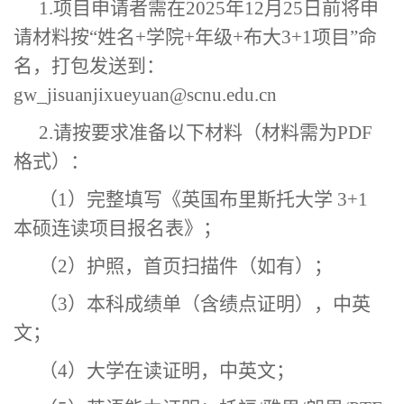
1.项目申请者需在2025年
12
月
25
日前将申
请材料按
“姓名+学院+年级+布大3+1项目”命
名，打包发送到：
gw_jisuanjixueyuan@scnu.edu.cn
2.请按要求准备以下材料（材料需为PDF
格式）：
（
1）完整填写《英国布里斯托大学 3+1
本硕
连读
项目报名表》；
（
2）护照，首页扫描件（如有）；
（
3）本科成绩单（含绩点证明），中英
文；
（
4）大学在读证明，中英文；