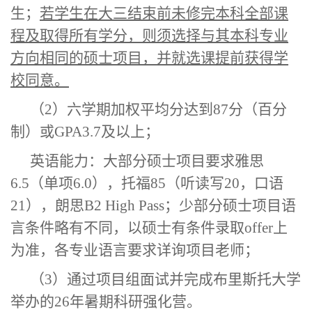
生；
若学生在大三结束前未修完本科全部课
程及取得所有学分，则须选择与其本科专业
方向相同的硕士项目，并就选课提前获得
学
校
同意
。
（
2）六学期加权平均分达到8
7
分（百分
制）或
GPA3.7及
以上；
英语能力：大部分硕士项目要求雅思
6.5（单项6.0），托福85（听读写20，口语
21），朗思B2 High Pass；少部分硕士项目语
言条件略有不同，以硕士有条件录取offer上
为准，各专业语言要求详询项目老师；
（
3
）
通过项目组面试并完成
布里斯托大学
举办的
26年暑期
科研强化营。