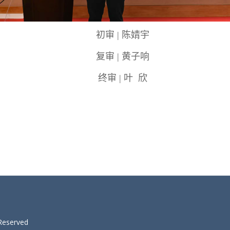
初审 | 陈婧宇
复审 | 黄子响
终审 | 叶 欣
 Reserved