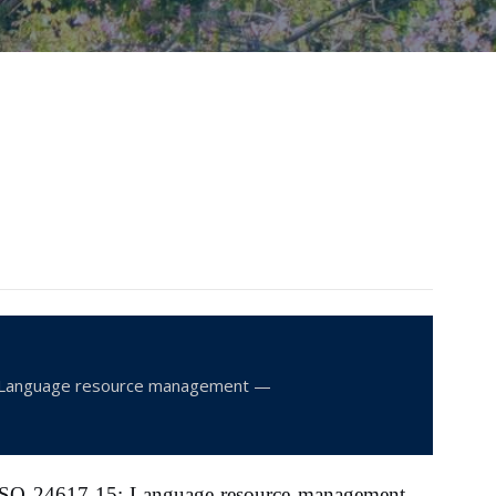
 resource management —
ISO 24617-15: Language resource management —