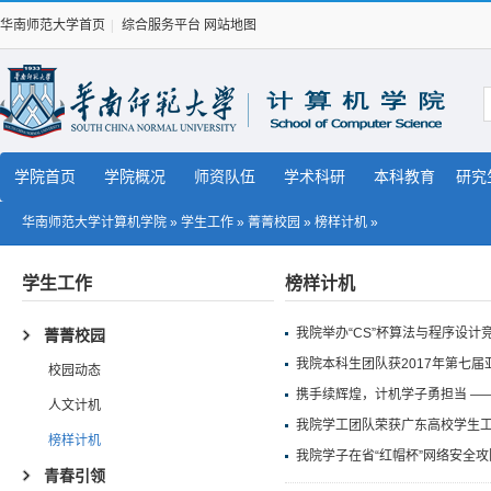
华南师范大学首页
|
综合服务平台
网站地图
学院首页
学院概况
师资队伍
学术科研
本科教育
研究
华南师范大学计算机学院
»
学生工作
»
菁菁校园
»
榜样计机
»
学生工作
榜样计机
我院举办“CS”杯算法与程序设计
菁菁校园
我院本科生团队获2017年第七
校园动态
携手续辉煌，计机学子勇担当 —
人文计机
我院学工团队荣获广东高校学生
榜样计机
我院学子在省“红帽杯”网络安全
青春引领