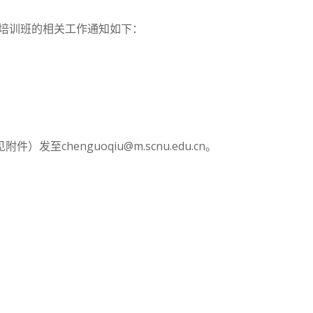
象培训班的相关工作通知如下：
chenguoqiu@m.scnu.edu.cn。