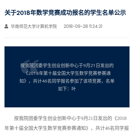
关于2018年数学竞赛成功报名的学生名单公示
华南师范大学计算机学院
2018-09-28 11:24:21
按我院团委学生创业创新中心于9月21日发出的
《2018年第十届全国大学生数学竞赛参赛通
知》，共计46名同学报名参加了该项竞赛，名单
如下：叶
按我院团委学生创业创新中心于9月21日发出的《2018
年第十届全国大学生数学竞赛参赛通知》，共计46名同学报