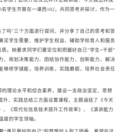
00名学生
齐聚在一课西
102，共同思考并
探讨，作为一
准备了吗”三个方面进行提问，并分享了自己的思考和答
满足学生需要、维护学生权益、辅助学校育人和服务
素质。她要求同学们要定位和把握好自己
“学生+干部”
力、规划决策能力、团结协作能力、创新能力、解决
能够修学储能，培养训练，实践磨砺，培养社会责任
部的理论水平和综合素养，建设一支政治坚定、思想
提升、实践总结三方面设置课程，主题涵括了《今天
》、《现代化信息技术提升工作效率》、《演讲能力
有温度的学生领袖。
着“遇见更好的自己”的梦想加入到了团委，希望在这