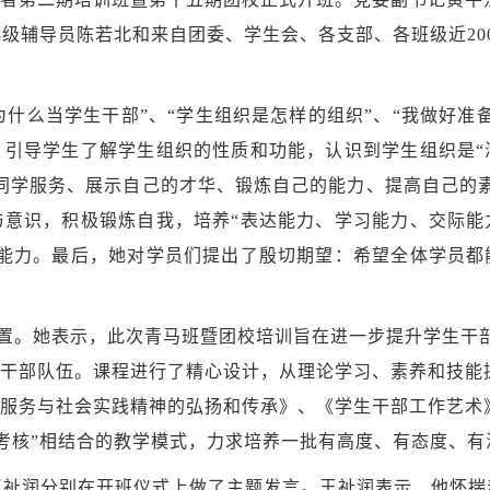
18级辅导员陈若北和来自团委、学生会、各支部、各班级近
2
为什么当学生干部”、“学生组织是怎样的组织”、“我做好
，引导学生了解学生组织的性质和功能，认识到学生组织是“
同学服务、展示自己的才华、锻炼自己的能力、提高自己的
与意识，积极锻炼自我，培养“表达能力、学习能力、交际能
能力。最后，
她对学员们提出了殷切期望：希望全体学员都
置。她表示，此次青马班暨团校培训旨在进一步提升学生干
干部队伍。课程进行了精心设计，从理论学习、素养和技能
服务与社会实践精神的弘扬和传承》、《学生干部工作艺术
业考核”相结合的教学模式，力求培养一批有高度、有态度、
表王祉润分别在开班仪式上做了主题发言。王祉润表示，他怀揣