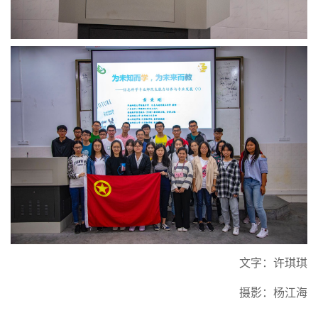
文字：许琪琪
摄影：杨江海