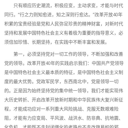
只有顺应历史潮流，积极应变，主动求变，才能与时代
同行。“行之力则知愈进，知之深则行愈达。”改革开放40年
积累的宝贵经验是党和人民弥足珍贵的精神财富，对新时代
坚持和发展中国特色社会主义有着极为重要的指导意义，必
须倍加珍惜、长期坚持，在实践中不断丰富和发展。
第一，必须坚持党对一切工作的领导，不断加强和改善
党的领导。改革开放40年的实践启示我们：中国共产党领导
是中国特色社会主义最本质的特征，是中国特色社会主义制
度的最大优势。党政军民学，东西南北中，党是领导一切
的。正是因为始终坚持党的集中统一领导，我们才能实现伟
大历史转折、开启改革开放新时期和中华民族伟大复兴新征
程，才能成功应对一系列重大风险挑战、克服无数艰难险
阻，才能有力应变局、平风波、战洪水、防非典、抗地震、
化危机，才能既不走封闭僵化的老路也不走改旗易帜的邪