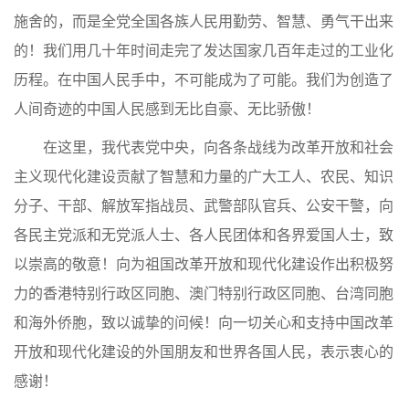
施舍的，而是全党全国各族人民用勤劳、智慧、勇气干出来
的！我们用几十年时间走完了发达国家几百年走过的工业化
历程。在中国人民手中，不可能成为了可能。我们为创造了
人间奇迹的中国人民感到无比自豪、无比骄傲！
在这里，我代表党中央，向各条战线为改革开放和社会
主义现代化建设贡献了智慧和力量的广大工人、农民、知识
分子、干部、解放军指战员、武警部队官兵、公安干警，向
各民主党派和无党派人士、各人民团体和各界爱国人士，致
以崇高的敬意！向为祖国改革开放和现代化建设作出积极努
力的香港特别行政区同胞、澳门特别行政区同胞、台湾同胞
和海外侨胞，致以诚挚的问候！向一切关心和支持中国改革
开放和现代化建设的外国朋友和世界各国人民，表示衷心的
感谢！