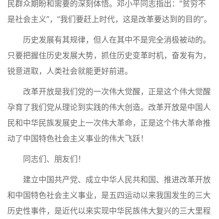
民群众期盼和需要的深刻体悟。邓小平同志指出：“贫穷不
是社会主义”，“我们要赶上时代，这是改革要达到的目的”。
历史发展有其规律，但人在其中不是完全消极被动的。
只要把握住历史发展大势，抓住历史变革时机，奋发有为，
锐意进取，人类社会就能更好前进。
改革开放是我们党的一次伟大觉醒，正是这个伟大觉醒
孕育了我们党从理论到实践的伟大创造。改革开放是中国人
民和中华民族发展史上一次伟大革命，正是这个伟大革命推
动了中国特色社会主义事业的伟大飞跃！
同志们、朋友们！
建立中国共产党、成立中华人民共和国、推进改革开放
和中国特色社会主义事业，是五四运动以来我国发生的三大
历史性事件，是近代以来实现中华民族伟大复兴的三大里程