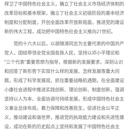
捍卫了中国特色社会主义，确立了社会主义市场经济体制的
改革目标和基本框架，确立了社会主义初级阶段的基本经济
制度和分配制度，开创全面改革开放新局面，推进党的建设
新的伟大工程，成功把中国特色社会主义推向21世纪。
党的十六大以后，以胡锦涛同志为主要代表的中国共产
党人，团结带领全党全国各族人民，坚持以邓小平理论和
“三个代表”重要思想为指导，根据新的发展要求，深刻认识
和回答了新形势下实现什么样的发展、怎样发展等重大问
题，形成了科学发展观，抓住重要战略机遇期，在全面建设
小康社会进程中推进实践创新、理论创新、制度创新，强调
坚持以人为本、全面协调可持续发展，形成中国特色社会主
义事业总体布局，着力保障和改善民生，促进社会公平正
义，推动建设和谐世界，推进党的执政能力建设和先进性建
设，成功在新的历史起点上坚持和发展了中国特色社会主