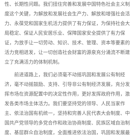
性、长期性问题。我们扭住完善和发展中国特色社会主义制
度这个关键，为解放和发展社会生产力、解放和增强社会活
力、永葆党和国家生机活力提供了有力保证，为保持社会大
局稳定、保证人民安居乐业、保障国家安全提供了有力保
证，为放手让一切劳动、知识、技术、管理、资本等要素的
活力竞相迸发，让一切创造社会财富的源泉充分涌流不断建
立了充满活力的体制机制。
前进道路上，我们必须毫不动摇巩固和发展公有制经
济，毫不动摇鼓励、支持、引导非公有制经济发展，充分发
挥市场在资源配置中的决定性作用，更好发挥政府作用，激
发各类市场主体活力。我们要坚持党的领导、人民当家作
主、依法治国有机统一，坚持和完善人民代表大会制度、中
国共产党领导的多党合作和政治协商制度、民族区域自治制
度、基层群众自治制度，全面推进依法治国，巩固和发展最