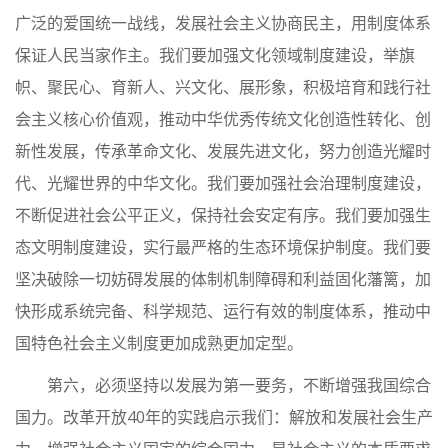
广泛的爱国统一战线，发展社会主义协商民主，用制度体系
保证人民当家作主。我们要加强文化领域制度建设，举旗
帜、聚民心、育新人、兴文化、展形象，积极培育和践行社
会主义核心价值观，推动中华优秀传统文化创造性转化、创
新性发展，传承革命文化、发展先进文化，努力创造光耀时
代、光耀世界的中华文化。我们要加强社会治理制度建设，
不断促进社会公平正义，保持社会安定有序。我们要加强生
态文明制度建设，实行最严格的生态环境保护制度。我们要
坚决破除一切妨碍发展的体制机制障碍和利益固化藩篱，加
快形成系统完备、科学规范、运行有效的制度体系，推动中
国特色社会主义制度更加成熟更加定型。
第六，必须坚持以发展为第一要务，不断增强我国综合
国力。改革开放40年的实践启示我们：解放和发展社会生产