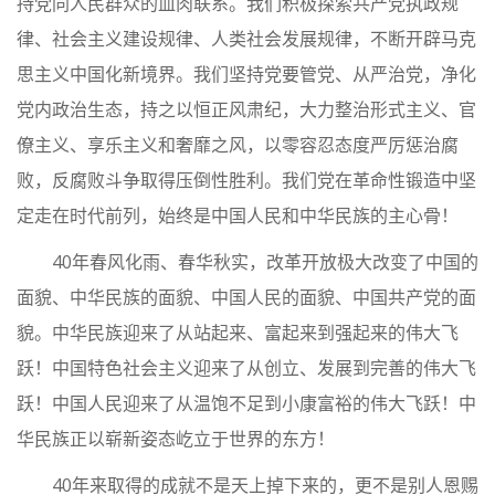
持党同人民群众的血肉联系。我们积极探索共产党执政规
律、社会主义建设规律、人类社会发展规律，不断开辟马克
思主义中国化新境界。我们坚持党要管党、从严治党，净化
党内政治生态，持之以恒正风肃纪，大力整治形式主义、官
僚主义、享乐主义和奢靡之风，以零容忍态度严厉惩治腐
败，反腐败斗争取得压倒性胜利。我们党在革命性锻造中坚
定走在时代前列，始终是中国人民和中华民族的主心骨！
40年春风化雨、春华秋实，改革开放极大改变了中国的
面貌、中华民族的面貌、中国人民的面貌、中国共产党的面
貌。中华民族迎来了从站起来、富起来到强起来的伟大飞
跃！中国特色社会主义迎来了从创立、发展到完善的伟大飞
跃！中国人民迎来了从温饱不足到小康富裕的伟大飞跃！中
华民族正以崭新姿态屹立于世界的东方！
40年来取得的成就不是天上掉下来的，更不是别人恩赐