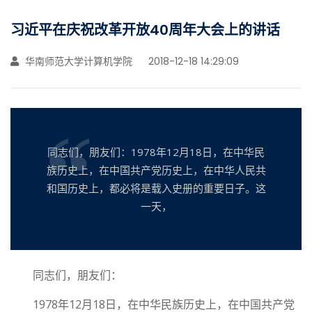
习近平在庆祝改革开放40周年大会上的讲话
华南师范大学计算机学院
2018-12-18 14:29:09
同志们，朋友们：1978年12月18日，在中华民
族历史上，在中国共产党历史上，在中华人民共
和国历史上，都必将是载入史册的重要日子。这
一天，
同志们，朋友们：
1978年12月18日，在中华民族历史上，在中国共产党