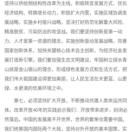
坚持以供给侧结构性改革为主线，积极转变发展方式、优化
经济结构、转换增长动力，积极扩大内需，实施区域协调发
展战略，实施乡村振兴战略，坚决打好防范化解重大风险、
精准脱贫、污染防治的攻坚战。我们要坚持创新是第一动
力、人才是第一资源的理念，实施创新驱动发展战略，完善
国家创新体系，加快关键核心技术自主创新，为经济社会发
展打造新引擎。我们要加强生态文明建设，牢固树立绿水青
山就是金山银山的理念，形成绿色发展方式和生活方式，把
我们伟大祖国建设得更加美丽，让人民生活在天更蓝、山更
绿、水更清的优美环境之中。
第七，必须坚持扩大开放，不断推动共建人类命运共同
体。改革开放40年的实践启示我们：开放带来进步，封闭必
然落后。中国的发展离不开世界，世界的繁荣也需要中国。
我们统筹国内国际两个大局，坚持对外开放的基本国策，实