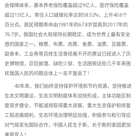
会保障体系，基本养老保险覆盖超过9亿人，医疗保险覆盖
超过13亿人。常住人口城镇化率达到58.52%，上升40.6个
百分点。居民预期寿命由1981年的67.8岁提高到2017年的
76.7岁。我国社会大局保持长期稳定，成为世界上最有安全
感的国家之一。粮票、布票、肉票、鱼票、油票、豆腐票、
副食本、工业券等百姓生活曾经离不开的票证已经进入了历
史博物馆，忍饥挨饿、缺吃少穿、生活困顿这些几千年来困
扰我国人民的问题总体上一去不复返了！
40年来，我们始终坚持保护环境和节约资源，坚持推进
生态文明建设，生态文明制度体系加快形成，主体功能区制
度逐步健全，节能减排取得重大进展，重大生态保护和修复
工程进展顺利，生态环境治理明显加强，积极参与和引导应
对气候变化国际合作，中国人民生于斯、长于斯的家园更加
美丽宜人！