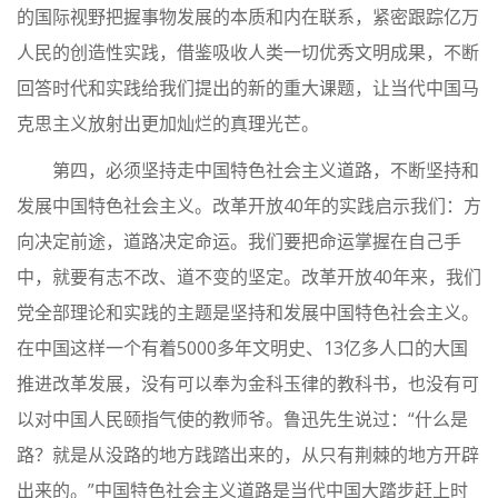
的国际视野把握事物发展的本质和内在联系，紧密跟踪亿万
人民的创造性实践，借鉴吸收人类一切优秀文明成果，不断
回答时代和实践给我们提出的新的重大课题，让当代中国马
克思主义放射出更加灿烂的真理光芒。
第四，必须坚持走中国特色社会主义道路，不断坚持和
发展中国特色社会主义。改革开放40年的实践启示我们：方
向决定前途，道路决定命运。我们要把命运掌握在自己手
中，就要有志不改、道不变的坚定。改革开放40年来，我们
党全部理论和实践的主题是坚持和发展中国特色社会主义。
在中国这样一个有着5000多年文明史、13亿多人口的大国
推进改革发展，没有可以奉为金科玉律的教科书，也没有可
以对中国人民颐指气使的教师爷。鲁迅先生说过：“什么是
路？就是从没路的地方践踏出来的，从只有荆棘的地方开辟
出来的。”中国特色社会主义道路是当代中国大踏步赶上时