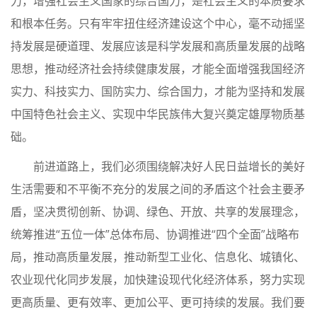
力，增强社会主义国家的综合国力，是社会主义的本质要求
和根本任务。只有牢牢扭住经济建设这个中心，毫不动摇坚
持发展是硬道理、发展应该是科学发展和高质量发展的战略
思想，推动经济社会持续健康发展，才能全面增强我国经济
实力、科技实力、国防实力、综合国力，才能为坚持和发展
中国特色社会主义、实现中华民族伟大复兴奠定雄厚物质基
础。
前进道路上，我们必须围绕解决好人民日益增长的美好
生活需要和不平衡不充分的发展之间的矛盾这个社会主要矛
盾，坚决贯彻创新、协调、绿色、开放、共享的发展理念，
统筹推进“五位一体”总体布局、协调推进“四个全面”战略布
局，推动高质量发展，推动新型工业化、信息化、城镇化、
农业现代化同步发展，加快建设现代化经济体系，努力实现
更高质量、更有效率、更加公平、更可持续的发展。我们要