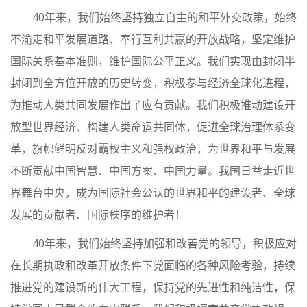
40年来，我们始终坚持独立自主的和平外交政策，始终
不渝走和平发展道路、奉行互利共赢的开放战略，坚定维护
国际关系基本准则，维护国际公平正义。我们实现由封闭半
封闭到全方位开放的历史转变，积极参与经济全球化进程，
为推动人类共同发展作出了应有贡献。我们积极推动建设开
放型世界经济、构建人类命运共同体，促进全球治理体系变
革，旗帜鲜明反对霸权主义和强权政治，为世界和平与发展
不断贡献中国智慧、中国方案、中国力量。我国日益走近世
界舞台中央，成为国际社会公认的世界和平的建设者、全球
发展的贡献者、国际秩序的维护者！
40年来，我们始终坚持加强和改善党的领导，积极应对
在长期执政和改革开放条件下党面临的各种风险考验，持续
推进党的建设新的伟大工程，保持党的先进性和纯洁性，保