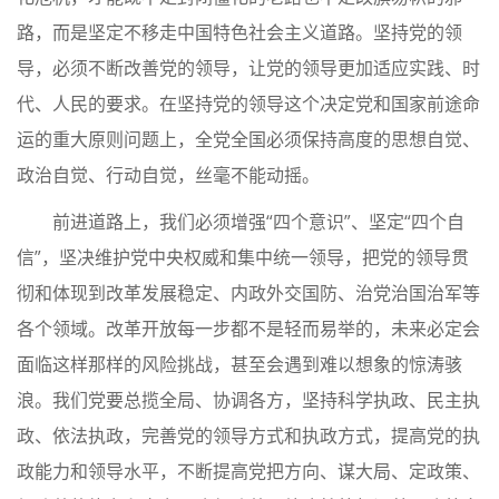
路，而是坚定不移走中国特色社会主义道路。坚持党的领
导，必须不断改善党的领导，让党的领导更加适应实践、时
代、人民的要求。在坚持党的领导这个决定党和国家前途命
运的重大原则问题上，全党全国必须保持高度的思想自觉、
政治自觉、行动自觉，丝毫不能动摇。
前进道路上，我们必须增强“四个意识”、坚定“四个自
信”，坚决维护党中央权威和集中统一领导，把党的领导贯
彻和体现到改革发展稳定、内政外交国防、治党治国治军等
各个领域。改革开放每一步都不是轻而易举的，未来必定会
面临这样那样的风险挑战，甚至会遇到难以想象的惊涛骇
浪。我们党要总揽全局、协调各方，坚持科学执政、民主执
政、依法执政，完善党的领导方式和执政方式，提高党的执
政能力和领导水平，不断提高党把方向、谋大局、定政策、