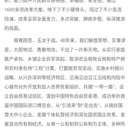
新，着力提升人民群众获得感、幸福感、安全感，推出
1600多项改革方案，啃下了不少硬骨头，闯过了不少急流
险滩，改革呈现全面发力、多点突破、蹄疾步稳、纵深推进
的局面。
艰难困苦，玉汝于成。40年来，我们解放思想、实事求
是，大胆地试、勇敢地改，干出了一片新天地。从实行家庭
联产承包、乡镇企业异军突起、取消农业税牧业税和特产税
到农村承包地“三权”分置、打赢脱贫攻坚战、实施乡村振兴
战略，从兴办深圳等经济特区、沿海沿边沿江沿线和内陆中
心城市对外开放到加入世界贸易组织、共建“一带一路”、设
立自由贸易试验区、谋划中国特色自由贸易港、成功举办首
届中国国际进口博览会，从“引进来”到“走出去”，从搞好国
营大中小企业、发展个体私营经济到深化国资国企改革、发
展混合所有制经济，从单一公有制到公有制为主体、多种所