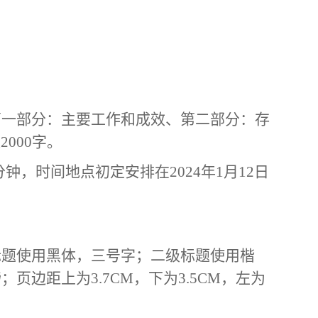
。
第一部分：主要工作和成效、第二部分：存
过
2000字。
分钟，时间地点
初定安排在2024年
1月12日
标题使用黑体，三号字；二级标题使用楷
磅；页边距上为3.7CM，下为3.5CM，左为