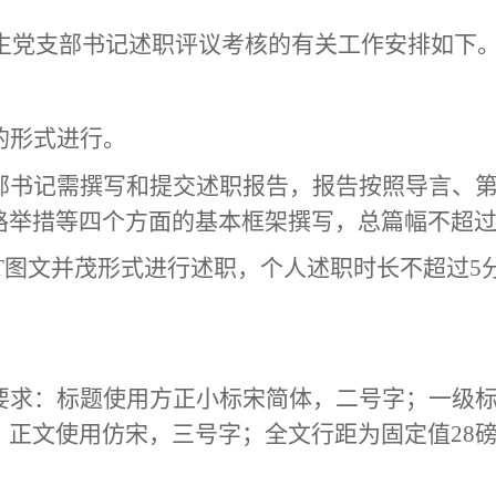
度师生党支部书记述职评议考核的有关工作安排如下
的形式进行。
部书记需撰写和提交述职报告，
报告
按照导言、
路举措
等四个方面的
基本框架撰写，总篇幅不超
PT图文并茂形式进行
述职
，个人
述职时长
不超过
5
要求：标题使用方正小标宋简体，二号字；一级
；正文使用仿宋，三号字；全文行距为固定值
28