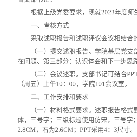
根据上级党委要求，
现就
2023年
一、
考核方式
采取述职报告和述职评议会议相结合
（一）
提交述职报告
。
学院基层党支
在问题、第三部分：认识体会和下一步思
（二）会议述职。
支
部书记可结合
P
（周五）上午10：00，学院101会议室
。
二、
工作安排和要求
（一）
材料格式要求。
述职报告格式
体，三号字；三级标题使用仿宋，三号字
2.8CM，右为2.6CM；PPT采用4：3尺寸。