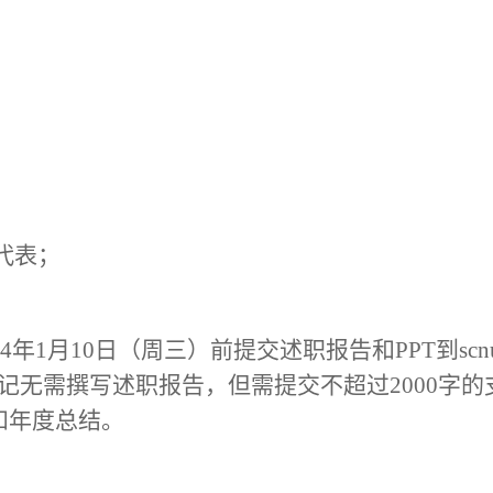
；
员代表；
4
年
1
月
10
日
（
周三）
前提交述职报告
和
PPT
到
sc
记无需撰写述职报告，但需提交不超过
2000字
和年度总结。