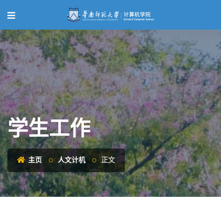
学生工作
主页
人文计机
正文