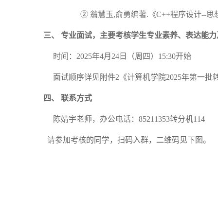
②
翁慧玉
,俞勇编著.《C++程序设计--
三、
专业
面试，主要考核学生专业素养、表达能力
时间：
202
5
年
4
月
24
日（周四）
15:
30
开始
面试顺序详见附件
2
《计算机学院
202
5
年第一批
四、
联系方式
陈婧宇
老师，办公电话：
85211353转分机
114
请参加考核的同学，扫码入群，二维码见下图。