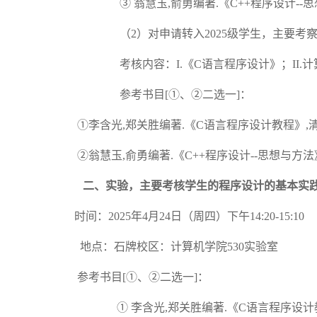
③
翁慧玉
,俞勇编著.《C++程序设计--
（
2）对申请转入202
5
级学生，主要考
考核内容：
I.《C语言程序设计》；II
参考书目
[①、②二选一]：
①李含光,郑关胜编著.《C语言程序设计教程》,
②翁慧玉,俞勇编著.《C++程序设计--思想与方法
二、实验，主要考核学生的程序设计的基本实
时间：
202
5
年
4
月
24
日（周四）下午
1
4
:
20
-1
5
:
10
地点：
石牌校区：计算机学院
5
30
实验室
参考书目
[①、②二选一]：
①
李含光
,郑关胜编著.《C语言程序设计