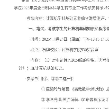
学院
202
5
年度全日制本科学生转专业工作考核安排予以
考核内容：计算机学科基础素养综合潜质测评，
一、笔试，考核学生的计算机基础知识和程序
时间：
202
5
年
4
月
24
日（周四）下午
1
3
:
15
-1
4
:
0
地点：石牌校区：计算机学院
5
30
实验室
内容：（
1）对申请转入202
4
级的学生，需考
计》；III.计算机基础知识。
参考书目
[①、②③二选一]：
①
屈婉玲等编著
.《离散数学(第2版)》
②
李含光
,郑关胜编著.《C语言程序设计