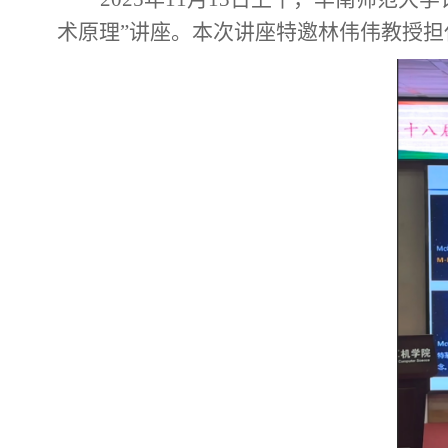
术原理”讲座
。
本次讲座特邀
林伟伟
教授担