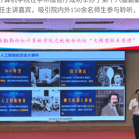
任主讲嘉宾，
吸引
院内外
150
余名师生参与
聆听