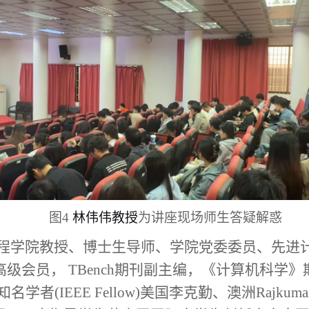
图4
林伟伟教授
为讲座现场师生答疑解惑
程学院教授、博士生导师、学院党委委员、先进
级会员， TBench期刊副主编，《计算机科学》期
EE Fellow)美国李克勤、澳洲Rajkumar Buyy